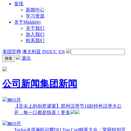
发现
新闻中心
学习资源
关于Middleby
关于我们
加入我们
联系我们
美国官网
澳大利亚
INDUC
EN
退出
公司新闻
集团新闻
30
10月
【舌尖上的创意盛宴】郑州汉堡节18款特色汉堡大公
开，每一口都是惊喜！
更多
30
10月
Taylor冰淇淋机闪耀DQ Top Curl精英大会：荣获特别贡