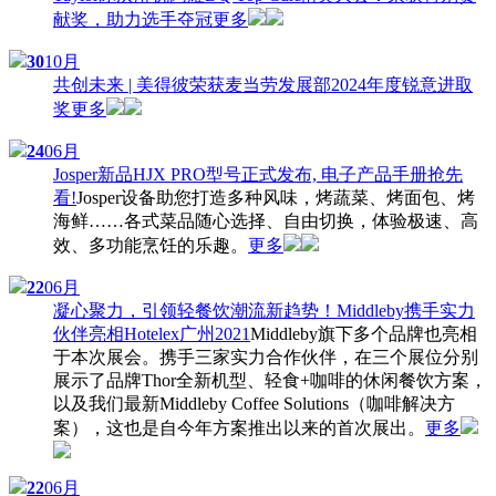
献奖，助力选手夺冠
更多
30
10月
共创未来 | 美得彼荣获麦当劳发展部2024年度锐意进取
奖
更多
24
06月
Josper新品HJX PRO型号正式发布, 电子产品手册抢先
看!
Josper设备助您打造多种风味，烤蔬菜、烤面包、烤
海鲜……各式菜品随心选择、自由切换，体验极速、高
效、多功能烹饪的乐趣。
更多
22
06月
凝心聚力，引领轻餐饮潮流新趋势！Middleby携手实力
伙伴亮相Hotelex广州2021
Middleby旗下多个品牌也亮相
于本次展会。携手三家实力合作伙伴，在三个展位分别
展示了品牌Thor全新机型、轻食+咖啡的休闲餐饮方案，
以及我们最新Middleby Coffee Solutions（咖啡解决方
案），这也是自今年方案推出以来的首次展出。
更多
22
06月