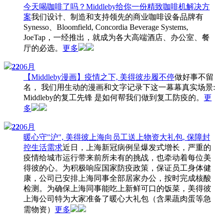
今天喝咖啡了吗？Middleby给你一份精致咖啡机解决方
案
我们设计、制造和支持领先的商业咖啡设备品牌有
Synesso、Bloomfield, Concordia Beverage Systems,
JoeTap，一经推出，就成为各大高端酒店、办公室、餐
厅的必选。
更多
22
06月
【Middleby漫画】疫情之下, 美得彼步履不停
做好事不留
名， 我们用生动的漫画和文字记录下这一幕幕真实场景:
Middleby的复工先锋 是如何帮我们做到复工防疫的。
更
多
22
06月
暖心守"沪", 美得彼上海向员工送上物资大礼包, 保障封
控生活需求
近日，上海新冠病例呈爆发式增长，严重的
疫情给城市运行带来前所未有的挑战，也牵动着每位美
得彼的心。为积极响应国家防疫政策，保证员工身体健
康，公司已安排上海同事全部居家办公，按时完成核酸
检测。为确保上海同事能吃上新鲜可口的饭菜，美得彼
上海公司特为大家准备了暖心大礼包（含果蔬肉蛋等急
需物资）
更多