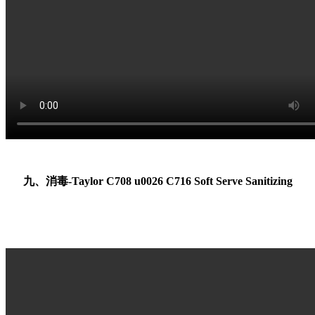
九、消毒-Taylor C708 u0026 C716 Soft Serve Sanitizing