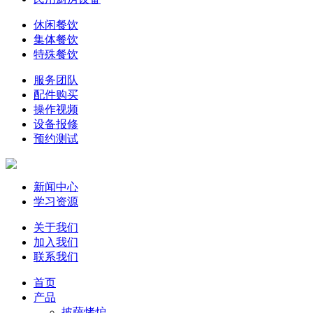
休闲餐饮
集体餐饮
特殊餐饮
服务团队
配件购买
操作视频
设备报修
预约测试
新闻中心
学习资源
关于我们
加入我们
联系我们
首页
产品
披萨烤炉